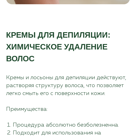
КРЕМЫ ДЛЯ ДЕПИЛЯЦИИ:
ХИМИЧЕСКОЕ УДАЛЕНИЕ
Остались вопросы?
ВОЛОС
Оставьте свои контактные
данные. Наш специалист
свяжется с вами и подробно
Кремы и лосьоны для депиляции действуют,
расскажет, как открыть клинику
растворяя структуру волоса, что позволяет
в вашем городе.
легко смыть его с поверхности кожи.
Преимущества:
+7
Процедура абсолютно безболезненна.
Подходит для использования на