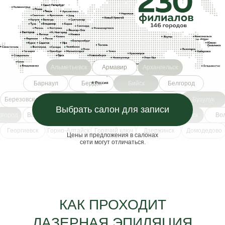
Альметьевск
Армавир
Архангельск
Барнаул
Бердск
Бийск
Белгород
Березовский
Боготол
Бородино
Брянск
Бузулук
Выбрать салон для записи
вгород
Владивосток
Владикавказ
Владимир
Волгодонск
Во
Георгиевск
Горно-Алтайск
Горячий ключ
Дзержинск
Домодедово
Цены и предложения в салонах
сети могут отличаться.
КАК ПРОХОДИТ
ЛАЗЕРНАЯ ЭПИЛЯЦИЯ