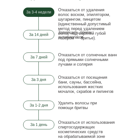
Отказаться от удаления
За 3-4 недели
волос воском, эпилятором,
шугарингом, пинцетом
(единственный допустимый
метод перед удалением
Завершить прием
волос над верхней губой
За 14 дней
антибиотиков
лазером — бритье).
Отказаться от солнечных ванн
За 7 дней
под прямыми солнечными
лучами и солярия
Отказаться от посещения
За 3 дня
бани, сауны, бассейна,
использования жестких
мочалок, скрабов и
пилингов
Удалить волосы при
За 1-2 дня
помощи бритвы
Отказаться от
использования
За 1 день
спиртосодержащих
косметических средств
на
обрабатываемой зоне