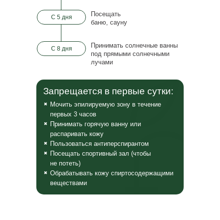
Посещать
✔
С 5 дня
баню, сауну
Принимать солнечные ванны
С 8 дня
под прямыми солнечными
лучами
Запрещается в первые сутки:
Мочить эпилируемую зону в течение
✖
первых 3 часов
Принимать горячую ванну или
✖
распаривать кожу
Пользоваться антиперспирантом
✖
Посещать спортивный зал (чтобы
✖
не
потеть)
Обрабатывать кожу спиртосодержащими
✖
веществами