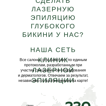
СДЕЛАТЬ
ЛАЗЕРНУЮ
ЭПИЛЯЦИЮ
ГЛУБОКОГО
БИКИНИ У НАС?
НАША СЕТЬ
КЛИНИК
Все салоны сети работают по
единым
протоколам, разработанным при
ЛАЗЕРНОЙ
участии специалистов оборудования
и
дерматологов. Отвечаем за
результат,
ЭПИЛЯЦИИ
независимо от
расположения на карте!