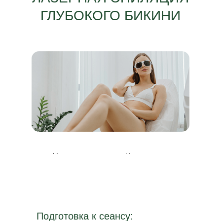
ГЛУБОКОГО БИКИНИ
Подготовиться
Уход за кожей после
✖
к сеансу
сеанса
✖
Подготовка к сеансу: