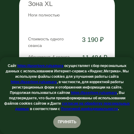
Зона XL
Ноги полностью
3 190 ₽
Стоимость одного
сеанса
11 484 ₽
Абонемент: 4 сеанса
Сайт
https://laserlove.ru/samara
осуществляет сбор персональных
данных с использованием Интернет-сервиса
«Яндекс.Метрика»
. Мы
16 269 ₽
Абонемент: 6 сеансов
используем файлы cookies для улучшения работы сайта
https://laserlove.ru/samara
, в частности, для корректной работы
регистрационных форм и отображения информации на сайте.
33 176 ₽
Абонемент: 13 сеансов
Продолжая пользоваться сайтом
https://laserlove.ru/samara
, Вы
подтверждаете, что были проинформированы об использовании
файлов cookies сайтом и Даете
согласие на обработку персональных
Онлайн
данных
в соответствии с
Политикой конфедициальности
.
запись
Записаться
ПРИНЯТЬ