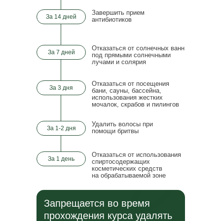
Завершить прием
За 14 дней
антибиотиков
Отказаться от солнечных ванн
За 7 дней
под прямыми солнечными
лучами и солярия
Отказаться от посещения
За 3 дня
бани, сауны, бассейна,
использования жестких
мочалок, скрабов и
пилингов
Удалить волосы при
За 1-2 дня
помощи бритвы
Отказаться от
использования
За 1 день
спиртосодержащих
косметических средств
на
обрабатываемой зоне
Запрещается во время
прохождения курса удалять