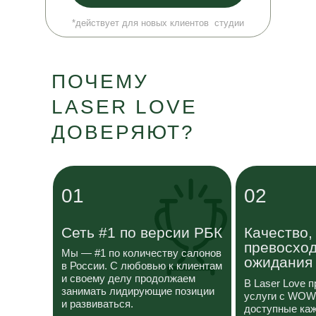
*действует для новых клиентов студии
ПОЧЕМУ
LASER LOVE
ДОВЕРЯЮТ?
01
02
Сеть #1 по версии РБК
Качество,
превосхо
Мы — #1 по количеству салонов
ожидания
в России. С любовью к
клиентам
и своему делу продолжаем
В Laser Love 
занимать лидирующие позиции
услуги с
WOW-
и
развиваться.
доступные каж