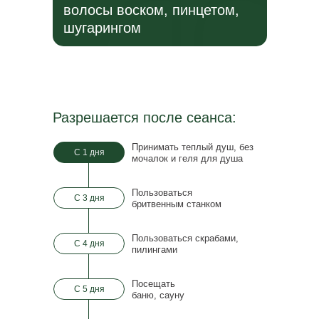
волосы воском, пинцетом,
шугарингом
Разрешается после сеанса:
Принимать теплый душ, без
С 1 дня
мочалок и
геля для душа
Пользоваться
С 3 дня
бритвенным станком
Пользоваться скрабами,
С 4 дня
пилингами
Посещать
✔
С 5 дня
баню, сауну