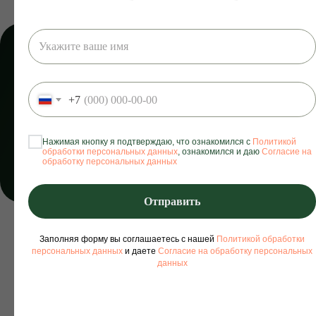
НАЧНИ СВОЙ
ГЛАДКИЙ ПУТЬ:
+7
3 ЗОНЫ ЗА
1500Р*
* только для новых клиентов
Нажимая кнопку я подтверждаю, что ознакомился с
Политикой
обработки персональных данных
, ознакомился и даю
Согласие на
обработку персональных данных
Записаться
Отправить
Заполняя форму вы соглашаетесь с нашей
Политикой обработки
персональных данных
и даете
Согласие на обработку персональных
данных