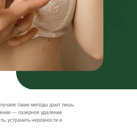
лучаев такие методы дают лишь
ение — лазерное удаление
ть, устранить неровности и