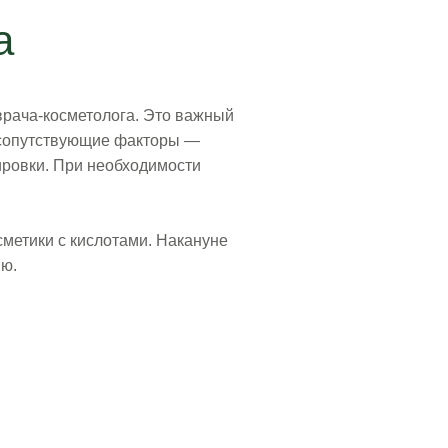
а
 врача-косметолога. Это важный
т сопутствующие факторы —
ировки. При необходимости
сметики с кислотами. Накануне
ию.