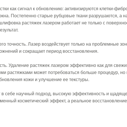
астки как сигнал к обновлению: активизируются клетки-фи
кна. Постепенно старые рубцовые ткани разрушаются, а н
 шлифовка растяжек лазером работает не только с поверхно
езультат.
го точность. Лазер воздействует только на проблемные з
ложнений и сокращает период восстановления.
ть. Удаление растяжек лазером эффективно как для свежих
ими растяжками может потребоваться больше процедур, но 
новления кожи и улучшение ее текстуры.
т в себе научный подход, высокую эффективность и щадяще
енный косметический эффект, а реальное восстановление 