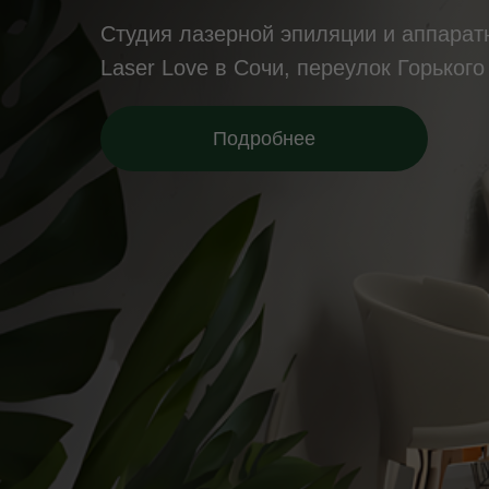
Студия лазерной эпиляции и аппарат
Laser Love в Сочи, переулок Горького
Подробнее