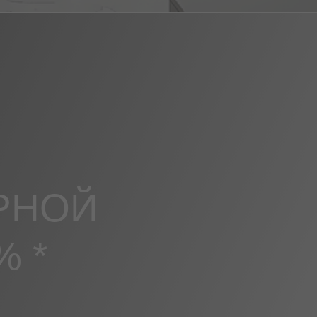
РНОЙ
 *