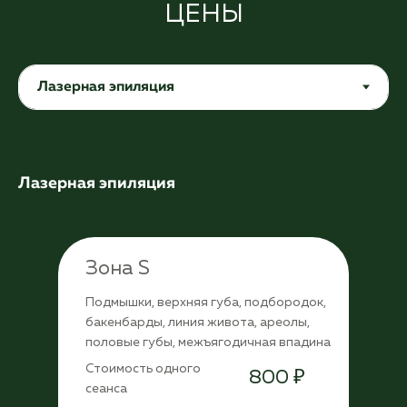
ЦЕНЫ
Лазерная эпиляция
Зона S
Подмышки, верхняя губа, подбородок,
бакенбарды, линия живота, ареолы,
половые губы, межъягодичная впадина
Стоимость одного
800 ₽
сеанса