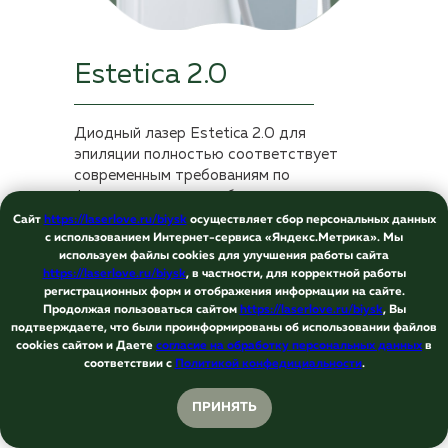
Estetica 2.0
Диодный лазер Estetica 2.0 для
эпиляции полностью соответствует
современным требованиям по
функциональности и безопасности
процедуры. Его уникальная технология
Сайт
https://laserlove.ru/biysk
осуществляет сбор персональных данных
направлена непосредственно на
с использованием Интернет-сервиса
«Яндекс.Метрика»
. Мы
используем файлы cookies для улучшения работы сайта
луковицу и волос, минуя кожу. На рынке
https://laserlove.ru/biysk
, в частности, для корректной работы
аппарат представлен с 2016 года.
регистрационных форм и отображения информации на сайте.
Наличие четырёх режимов для эпиляции
Продолжая пользоваться сайтом
https://laserlove.ru/biysk
, Вы
делает его универсальным, позволяя
подтверждаете, что были проинформированы об использовании файлов
удалять волосы любого цвета с кожи
cookies сайтом и Даете
согласие на обработку персональных данных
в
Онлайн
любых фототипов.
соответствии с
Политикой конфедициальности
.
запись
Технология Estetica 2.0 обеспечивает
ПРИНЯТЬ
высокую плотность воздействия,