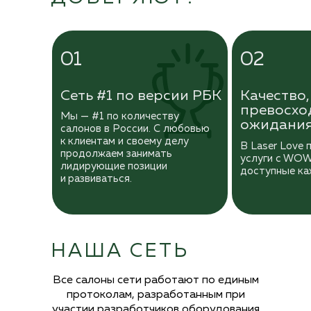
01
02
Сеть #1 по версии РБК
Качество,
превосхо
Мы — #1 по количеству
ожидани
салонов в России. С любовью
к
клиентам и своему делу
В Laser Love
продолжаем занимать
услуги с
WOW-
лидирующие позиции
доступные ка
и
развиваться.
НАША СЕТЬ
Все салоны сети работают по
единым
протоколам, разработанным при
участии разработчиков оборудования