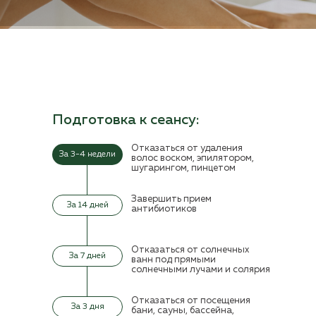
✖
Подготовиться
Уход за кожей
к сеансу
после сеанса
✖
Подготовка к сеансу:
Отказаться от удаления
За 3-4 недели
волос воском, эпилятором,
шугарингом, пинцетом
Завершить прием
За 14 дней
антибиотиков
Отказаться от солнечных
За 7 дней
ванн под прямыми
солнечными лучами и солярия
Отказаться от посещения
За 3 дня
бани, сауны, бассейна,