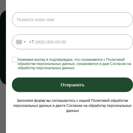
НАЧНИ СВОЙ ГЛАДКИЙ ПУТЬ:
ДАРИМ СКИДКУ 50% НА
ЛЮБУЮ ЗОНУ ЛАЗЕРНОЙ
+7
ЭПИЛЯЦИИ*
* только для новых клиентов
Нажимая кнопку я подтверждаю, что ознакомился с Политикой
обработки персональных данных, ознакомился и даю Согласие на
обработку персональных данных
Записаться
Отправить
Заполняя форму вы соглашаетесь с нашей Политикой обработки
персональных данных и даете Согласие на обработку персональных
данных
СТУДИЯ
ЛАЗЕРНОЙ