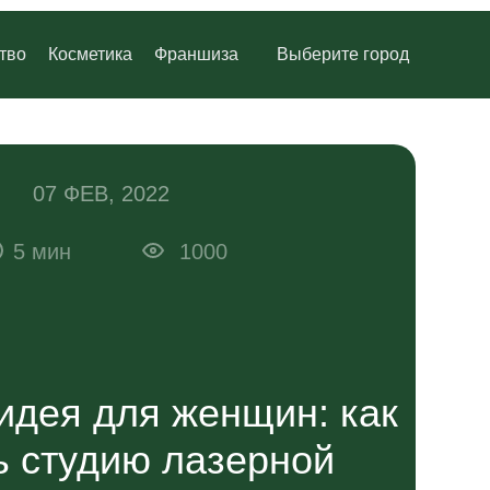
Руки
Подмышки
тво
Косметика
Франшиза
Выберите город
Руки
ы
Бикини классическое
Подмышки
я зона
Бикини глубокое
07 ФЕВ, 2022
5 мин
Спина
1000
ы
Бикини классическое
я зона
Бикини глубокое
Спина
идея для женщин: как
ь студию лазерной