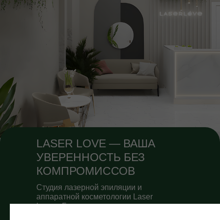
LASER LOVE — ВАША
УВЕРЕННОСТЬ БЕЗ
КОМПРОМИССОВ
Студия лазерной эпиляции и
аппаратной косметологии Laser
Love в Белгороде