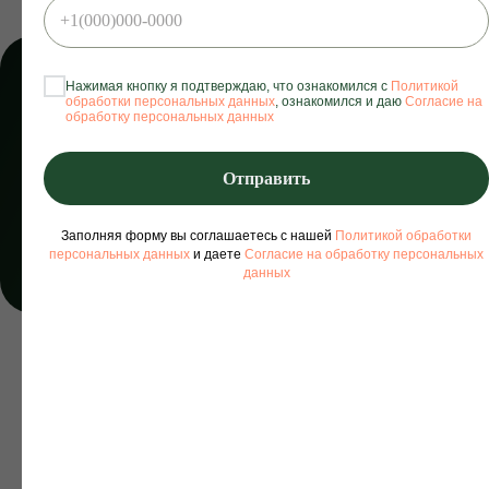
НАЧНИ СВОЙ ГЛАДКИЙ
Нажимая кнопку я подтверждаю, что ознакомился с
Политикой
ПУТЬ:
обработки персональных данных
, ознакомился и даю
Согласие на
обработку персональных данных
СКИДКА -50% НА
ПЕРВОЕ ПОСЕЩЕНИЕ*
Отправить
* только для новых клиентов
Заполняя форму вы соглашаетесь с нашей
Политикой обработки
персональных данных
и даете
Согласие на обработку персональных
Записаться
данных
СТУДИЯ
ЛАЗЕРНОЙ