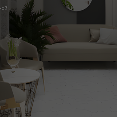
ной
о