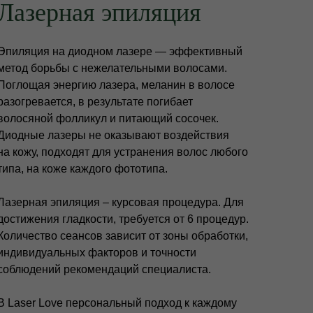
Лазерная эпиляция
Эпиляция на диодном лазере — эффективный
метод борьбы с нежелательными волосами.
Поглощая энергию лазера, меланин в волосе
разогревается, в
результате погибает
волосяной фолликул и
питающий сосочек.
Диодные лазеры не
оказывают воздействия
на
кожу, подходят для устранения волос любого
типа, на
коже каждого фототипа.
Лазерная эпиляция – курсовая процедура. Для
достижения гладкости, требуется от
6
процедур.
Количество сеансов зависит от зоны обработки,
индивидуальных факторов и
точности
соблюдений рекомендаций специалиста.
В Laser Love персональный подход к
каждому