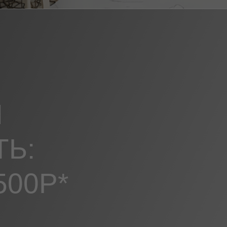
Й
ТЬ:
500Р*