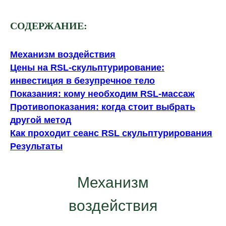
СОДЕРЖАНИЕ:
Механизм воздействия
Цены на RSL-скульптурирование:
Каждая женщина мечтает о подтянутом,
стройном теле без изнурительных диет
инвестиция в безупречное тело
и многочасовых тренировок в
Показания: кому необходим RSL-массаж
спортзале. Современная эстетическая
Противопоказания: когда стоит выбрать
косметология предлагает решение,
другой метод
которое переворачивает
Как проходит сеанс RSL скульптурирования
представление об аппаратной
Результаты
коррекции фигуры. RSL
скульптурирование — аппаратная
методика виброкомпрессионного
Механизм
воздействия с LED-поддержкой.
воздействия
В нашей клинике Laser Love этот метод
доступен на премиальном аппарате,