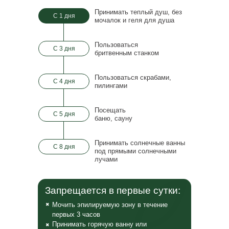
Принимать теплый душ, без
С 1 дня
мочалок и
геля для душа
Пользоваться
С 3 дня
бритвенным станком
Пользоваться скрабами,
С 4 дня
пилингами
Посещать
✔
С 5 дня
баню, сауну
Принимать солнечные ванны
С 8 дня
под прямыми солнечными
лучами
Запрещается в первые сутки:
Мочить эпилируемую зону в течение
✖
первых 3 часов
Принимать горячую ванну или
✖