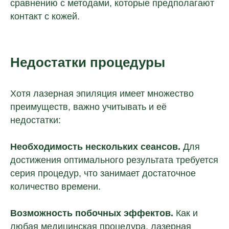
сравнению с методами, которые предполагают
и подробно расскажет, как открыть
контакт с кожей.
клинику в вашем городе.
Недостатки процедуры
+7
Хотя лазерная эпиляция имеет множество
преимуществ, важно учитывать и её
недостатки:
соглашаюсь с условиями
политики
Необходимость нескольких сеансов.
Для
конфиденциальности
и
предоставлением персональных
достижения оптимального результата требуется
данных
серия процедур, что занимает достаточное
Отправить
количество времени.
Возможность побочных эффектов.
Как и
любая медицинская процедура, лазерная