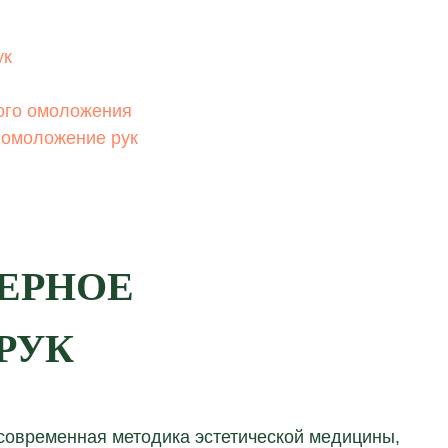
ук
ного омоложения
е омоложение рук
ЗЕРНОЕ
РУК
современная методика эстетической медицины,