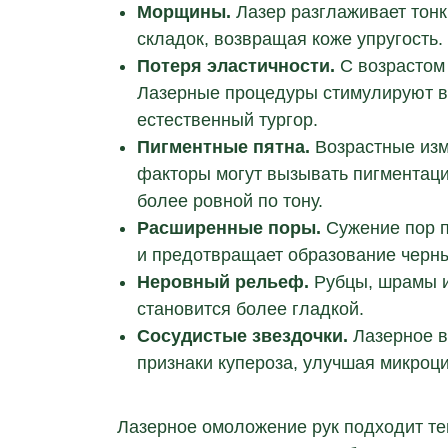
Морщины.
Лазер разглаживает тон
складок, возвращая коже упругость.
Потеря эластичности.
С возрастом 
Лазерные процедуры стимулируют вы
естественный тургор.
Пигментные пятна.
Возрастные изм
факторы могут вызывать пигментаци
более ровной по тону.
Расширенные поры.
Сужение пор п
и предотвращает образование черны
Неровный рельеф.
Рубцы, шрамы и
становится более гладкой.
Сосудистые звездочки.
Лазерное в
признаки купероза, улучшая микроц
Лазерное омоложение рук подходит тем