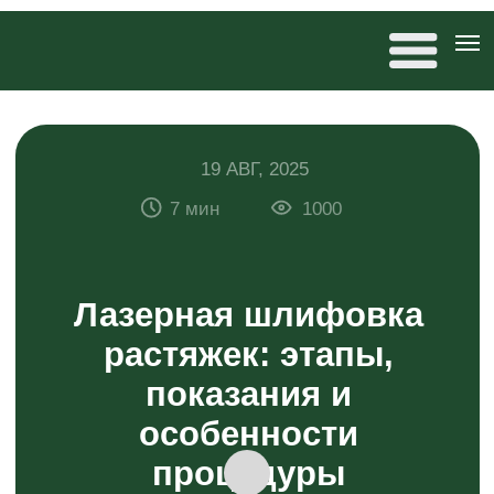
19 АВГ, 2025
7 мин
1000
Лазерная шлифовка
растяжек: этапы,
показания и
особенности
процедуры
Антонина Дремова
редактор 20×80, автор статей