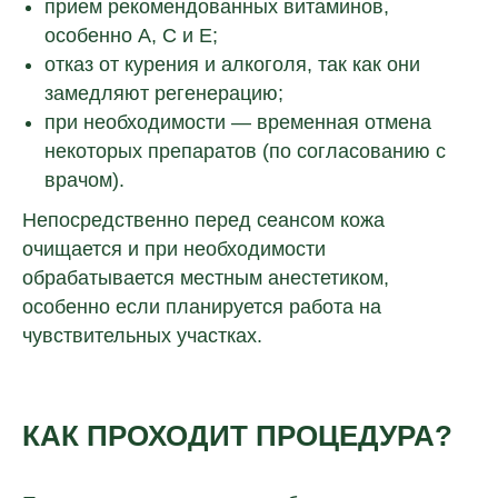
прием рекомендованных витаминов,
особенно A, C и E;
отказ от курения и алкоголя, так как они
замедляют регенерацию;
при необходимости — временная отмена
некоторых препаратов (по согласованию с
врачом).
Непосредственно перед сеансом кожа
очищается и при необходимости
обрабатывается местным анестетиком,
особенно если планируется работа на
чувствительных участках.
Остались вопросы?
Оставьте свои контактные данные.
Наш специалист свяжется с вами
КАК ПРОХОДИТ ПРОЦЕДУРА?
и подробно расскажет, как открыть
клинику в вашем городе.