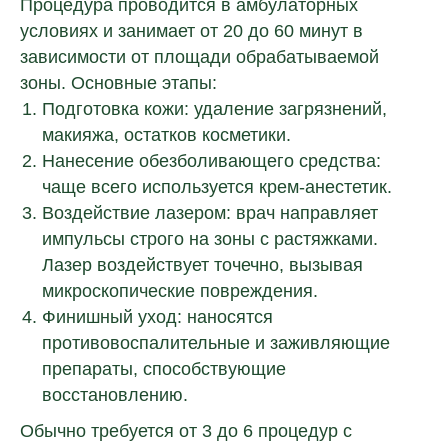
Процедура проводится в амбулаторных
условиях и занимает от 20 до 60 минут в
зависимости от площади обрабатываемой
зоны. Основные этапы:
+7
Подготовка кожи: удаление загрязнений,
макияжа, остатков косметики.
Нанесение обезболивающего средства:
чаще всего используется крем-анестетик.
соглашаюсь с условиями
политики
Воздействие лазером: врач направляет
конфиденциальности
и
предоставлением персональных
импульсы строго на зоны с растяжками.
данных
Лазер воздействует точечно, вызывая
Отправить
микроскопические повреждения.
Финишный уход: наносятся
противовоспалительные и заживляющие
препараты, способствующие
восстановлению.
Обычно требуется от 3 до 6 процедур с