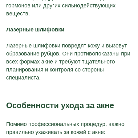
гормонов или других сильнодействующих
веществ.
+7
Лазерные шлифовки
Лазерные шлифовки повредят кожу и вызовут
соглашаюсь с условиями
политики
конфиденциальности
образование рубцов. Они противопоказаны при
и
предоставлением персональных
всех формах акне и требуют тщательного
данных
планирования и контроля со стороны
Отправить
специалиста.
Особенности ухода за акне
Помимо профессиональных процедур, важно
правильно ухаживать за кожей с акне: