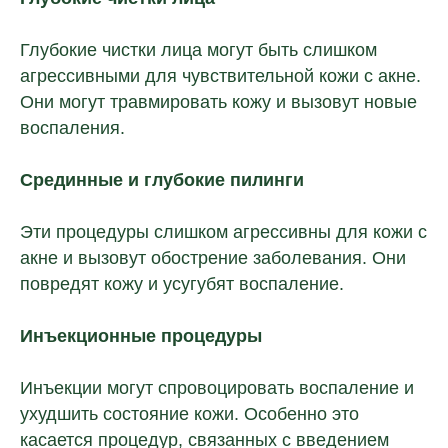
Глубокие чистки лица могут быть слишком
агрессивными для чувствительной кожи с акне.
Они могут травмировать кожу и вызовут новые
воспаления.
Срединные и глубокие пилинги
Эти процедуры слишком агрессивны для кожи с
акне и вызовут обострение заболевания. Они
Остались вопросы?
повредят кожу и усугубят воспаление.
Оставьте свои контактные данные.
Наш специалист свяжется с вами
Инъекционные процедуры
и подробно расскажет, как открыть
клинику в вашем городе.
Инъекции могут спровоцировать воспаление и
ухудшить состояние кожи. Особенно это
касается процедур, связанных с введением