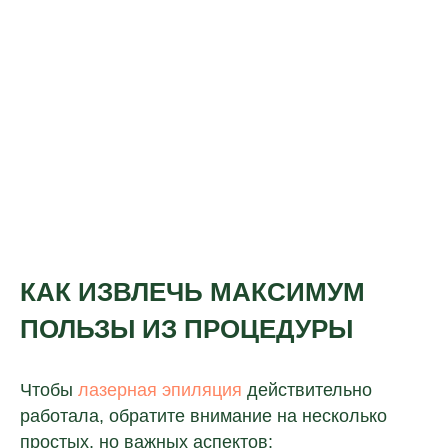
и подробно расскажет, как открыть
клинику в вашем городе.
+7
соглашаюсь с условиями
политики
конфиденциальности
КАК ИЗВЛЕЧЬ МАКСИМУМ
и
предоставлением персональных
данных
ПОЛЬЗЫ ИЗ ПРОЦЕДУРЫ
Отправить
Чтобы
лазерная эпиляция
действительно
работала, обратите внимание на несколько
простых, но важных аспектов: