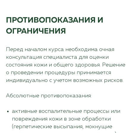
свяжется с вами и подробно
расскажет, как открыть клинику
в вашем городе.
ПРОТИВОПОКАЗАНИЯ И
ОГРАНИЧЕНИЯ
Перед началом курса необходима очная
+7
консультация специалиста для оценки
состояния кожи и общего здоровья. Решение
о проведении процедуры принимается
соглашаюсь с условиями
индивидуально с учетом возможных рисков.
политики конфиденциальности
и
предоставлением
Абсолютные противопоказания:
персональных данных
Отправить
активные воспалительные процессы или
повреждения кожи в зоне обработки
(герпетические высыпания, мокнущие