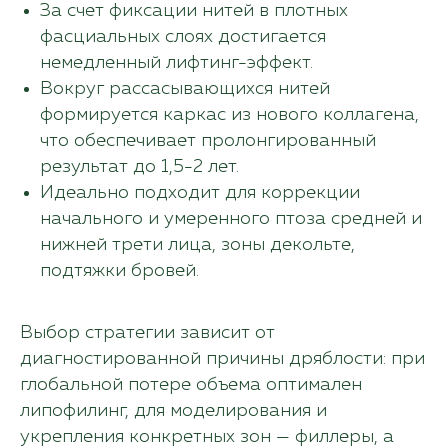
За счет фиксации нитей в плотных
фасциальных слоях достигается
немедленный лифтинг-эффект.
+7
Вокруг рассасывающихся нитей
формируется каркас из нового коллагена,
что обеспечивает пролонгированный
результат до 1,5-2 лет.
соглашаюсь с условиями
политики конфиденциальности
Идеально подходит для коррекции
и
предоставлением
начального и умеренного птоза средней и
персональных данных
нижней трети лица, зоны декольте,
Отправить
подтяжки бровей.
Выбор стратегии зависит от
диагностированной причины дряблости: при
глобальной потере объема оптимален
липофилинг, для моделирования и
укрепления конкретных зон — филлеры, а