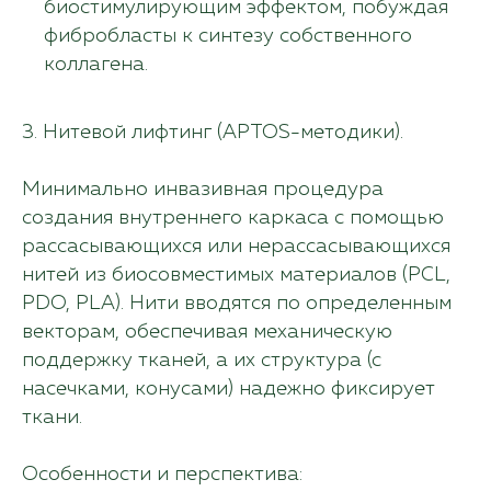
биостимулирующим эффектом, побуждая
фибробласты к синтезу собственного
коллагена.
3. Нитевой лифтинг (APTOS-методики).
Минимально инвазивная процедура
создания внутреннего каркаса с помощью
рассасывающихся или нерассасывающихся
нитей из биосовместимых материалов (PCL,
PDO, PLA). Нити вводятся по определенным
Остались вопросы?
векторам, обеспечивая механическую
поддержку тканей, а их структура (с
Оставьте свои контактные
данные. Наш специалист
насечками, конусами) надежно фиксирует
свяжется с вами и подробно
ткани.
расскажет, как открыть клинику
в вашем городе.
Особенности и перспектива: