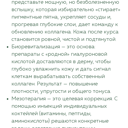
представьте мощную, но безболезненную
вспышку, которая избирательно «стирает»
пигментные пятна, укрепляет сосуды и,
©Laser Love, 2018-2024
прогревая глубокие слои, дает команду к
обновлению коллагена. Кожа после курса
Политика конфиденциальности
становится ровной, чистой и подтянутой.
Биоревитализация — это основа:
препараты с «родной» гиалуроновой
кислотой доставляются в дерму, чтобы
Информация, указанная на сайте, не является
публичной офертой. Подробную
глубоко увлажнить кожу и дать сигнал
информацию уточняйте у менеджеров.
клеткам вырабатывать собственный
коллаген. Результат — повышение
плотности, упругости и общего тонуса.
Мезотерапия — это целевая коррекция. С
помощью инъекций индивидуальных
коктейлей (витамины, пептиды,
аминокислоты) решаются конкретные