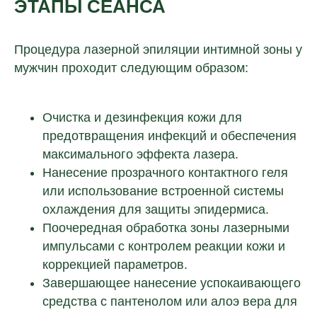
ЭТАПЫ СЕАНСА
Оставьте свои контактные данные.
Наш специалист свяжется с вами
и подробно расскажет, как открыть
Процедура лазерной эпиляции интимной зоны у
клинику в вашем городе.
мужчин проходит следующим образом:
Очистка и дезинфекция кожи для
предотвращения инфекций и обеспечения
максимального эффекта лазера.
+7
Нанесение прозрачного контактного геля
или использование встроенной системы
охлаждения для защиты эпидермиса.
соглашаюсь с условиями
политики
Поочередная обработка зоны лазерными
конфиденциальности
импульсами с контролем реакции кожи и
и
предоставлением персональных
данных
коррекцией параметров.
Завершающее нанесение успокаивающего
Отправить
средства с пантенолом или алоэ вера для