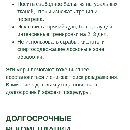
Носить свободное белье из натуральных
тканей, чтобы избежать трения и
перегрева.
Исключить горячий душ, баню, сауну и
интенсивные тренировки на 2–3 дня.
Не использовать скрабы, кислоты и
спиртосодержащие лосьоны в зоне
обработки.
©Laser Love, 2018-2024
Эти меры помогают коже быстрее
восстановиться и снижают риск раздражения.
Политика конфиденциальности
Внимание к деталям ухода повышает
долгосрочный эффект процедуры.
Информация, указанная на сайте,
не является публичной офертой. Подробную
ДОЛГОСРОЧНЫЕ
информацию уточняйте у менеджеров.
РЕКОМЕНДАЦИИ