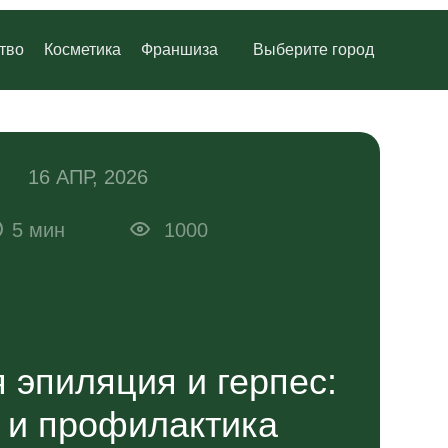
Руки
Подмышки
тво
Косметика
Франшиза
Выберите город
Руки
ы
Бикини классическое
Подмышки
я зона
Бикини глубокое
16 АПР, 2026
5 мин
Спина
1000
ы
Бикини классическое
я зона
Бикини глубокое
Спина
 эпиляция и герпес:
 и профилактика