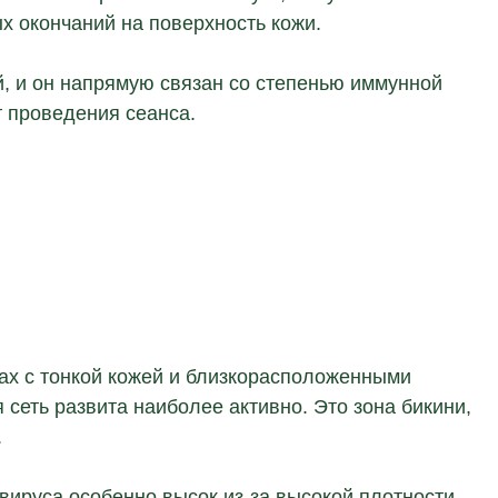
ых окончаний на поверхность кожи.
й, и он напрямую связан со степенью иммунной
т проведения сеанса.
тах с тонкой кожей и близкорасположенными
 сеть развита наиболее активно. Это зона бикини,
.
 вируса особенно высок из-за высокой плотности