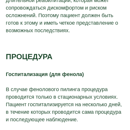
длительной реабилитации, которая может
сопровождаться дискомфортом и риском
осложнений. Поэтому пациент должен быть
готов к этому и иметь четкое представление о
возможных последствиях.
Остались вопросы?
ПРОЦЕДУРА
Оставьте свои контактные данные.
Наш специалист свяжется с вами
Госпитализация (для фенола)
и подробно расскажет, как открыть
клинику в вашем городе.
В случае фенолового пилинга процедура
проводится только в стационарных условиях.
Пациент госпитализируется на несколько дней,
в течение которых проводится сама процедура
и последующее наблюдение.
+7