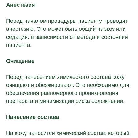
Анестезия
Перед началом процедуры пациенту проводят
соглашаюсь с условиями
политики
конфиденциальности
анестезию. Это может быть общий наркоз или
и
предоставлением персональных
седация, в зависимости от метода и состояния
данных
пациента.
Отправить
Очищение
Перед нанесением химического состава кожу
очищают и обезжиривают. Это необходимо для
обеспечения равномерного проникновения
препарата и минимизации риска осложнений.
Нанесение состава
На кожу наносится химический состав, который