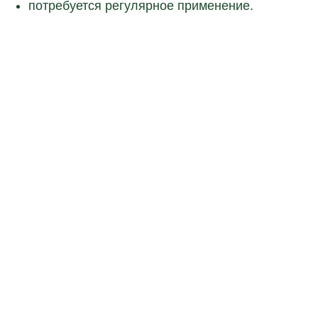
потребуется регулярное применение.
Оставьте свои контактные данные.
Наш специалист свяжется с вами
и подробно расскажет, как открыть
клинику в вашем городе.
+7
соглашаюсь с условиями
политики
конфиденциальности
и
предоставлением персональных
данных
Отправить