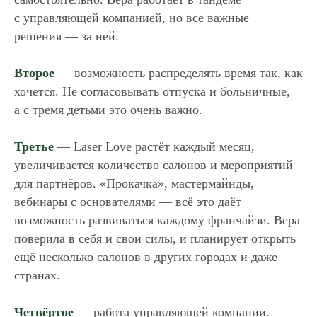
с управляющей компанией, но все важные
соглашаюсь с условиями
политики конфиденциальности
решения — за ней.
и
предоставлением
персональных данных
Второе
— возможность распределять время так, как
Отправить
хочется. Не согласовывать отпуска и больничные,
а с тремя детьми это очень важно.
Третье
— Laser Love растёт каждый месяц,
увеличивается количество салонов и мероприятий
для партнёров. «Прокачка», мастермайнды,
вебинары с основателями — всё это даёт
возможность развиваться каждому франчайзи. Вера
поверила в себя и свои силы, и планирует открыть
ещё несколько салонов в других городах и даже
странах.
Четвёртое
— работа управляющей компании.