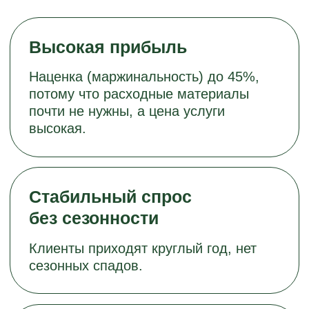
на уровне
Качественный сервис делает высокие
чеки и постоянных клиентов
7 500
₽
средний чек нового клиента
в Москве
более 50% клиентов
становятся постоянными,
а на отдельных точках — до 80%
70% доходов
приходится на продажу абонементов
на услуги в салонах