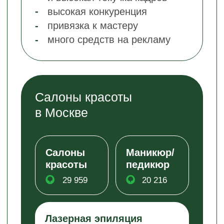
Б
ьюти-франшиза:
Какой салон красоты
открыть?
Взяли самые часто встречающиеся
направления салонов красоты
из популярного каталога
Основные направления
бьюти-коворкинг
массажные салоны
маникюрные салоны