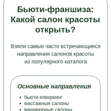
ЛАЗЕРНОЙ
САЛОН
ЭПИЛЯЦИИ
КРАСОТЫ
Привязка
Привязка
к мастеру
к мастеру
К бренду/аппарату
К мастеру (риск ухода
(курсовой эффект)
с базой)
Подбор персонала
Подбор персонала
Обучение за 1-2 дня
Узкие специалисты
(стандартизированный
(тату, визаж и др.)
сервис)
Время процедуры
Время процедуры
Быстро (несколько зон
Долго (маникюр 1,5 ч.,
за 1 час)
тату 4+ ч.)
Безопасность
Безопасность
и имидж
и имидж
Только салоны,
Часто услуги на дому
безопасный имидж
(конкуренция, риски)
Уровень негатива
Уровень негатива
Минимальный
Высокий (ожидания vs.