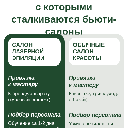
220+ клиник в РФ
Открыты с 2018 г.
Узнать, свободен ли ваш город
Сколько можно
заработать на салоне
красоты с Laser Love
8 недель
14