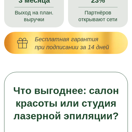
лазерной эпиляции?
Салон — бьюти-коворкинг
с мастерами разных направлений
Казалось бы, плюсы:
много посетителей
+
частые заказы
+
LTV может достигать
+
до бесконечности
Но минусы:
-
много персонала
и высокая текучка кадров
-
высокая конкуренция
привязка к мастеру
-
много средств на рекламу
-