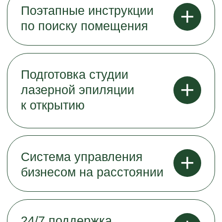
соглашаюсь с условиями
политики
конфиденциальности
и
предоставлением персональных
данных
Узнать потенциал города
Laser Love
О нас говорят
Прокачка партнёров
Блог