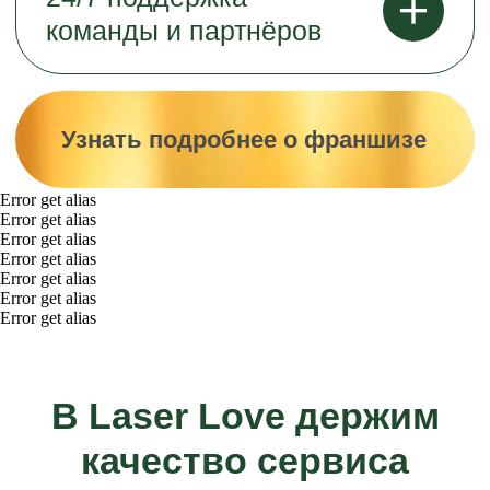
Предложить помещение
Инвестору
О нас
Свяжитесь с нами
Error get alias
Error get alias
Error get alias
*Компания Meta в России признана
Error get alias
экстремистской организацией
Error get alias
Error get alias
Error get alias
По вопросам сотрудничества:
marketolog@laserlove.ru