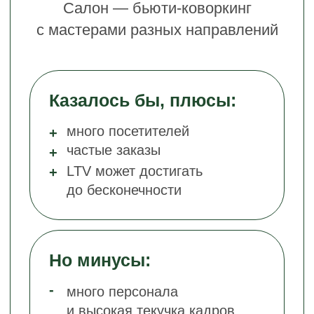
Салоны красоты
в Москве
Салоны
Маникюр/
красоты
педикюр
29 959
20 216
Лазерная эпиляция
4 837
Ресницы
Косметолог
и брови
7 419
16 647
Парикмахерские
16 237