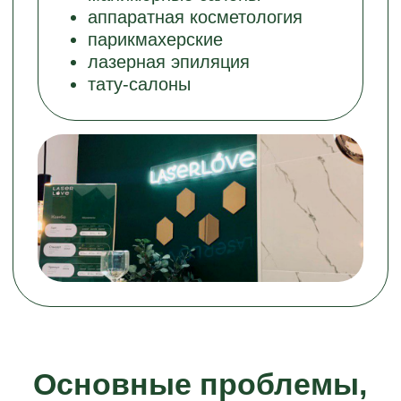
(понятный результат)
реальность)
Подробнее о франшизе лазерной
эпиляции
Laser Love знает
вся страна
От небольшой студии в Новосибирске бренд
вырос до лидера рынка всего за год и более
8 лет сохраняет позиции. Сегодня Laser
Love — крупнейшая в РФ сеть клиник
лазерной эпиляции.