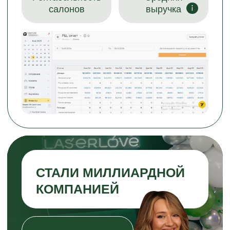
Готовый бизнес салона
красоты: Что получает
партнер
Поэтапные инструкции
по поиску помещения
Подготовка студии
лазерной эпиляции
к открытию