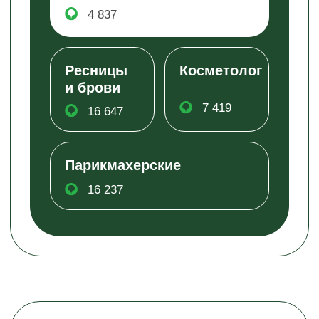
аппаратная косметология
парикмахерские
лазерная эпиляция
тату-салоны
Основные проблемы,
с которыми
сталкиваются бьюти-
салоны
САЛОН
ОБЫЧНЫЕ