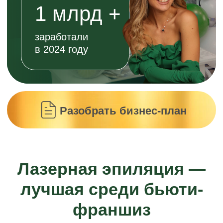
Система управления
бизнесом на расстоянии
24/7 поддержка
команды и партнёров
Узнать подробнее о франшизе
В Laser Love держим
качество сервиса