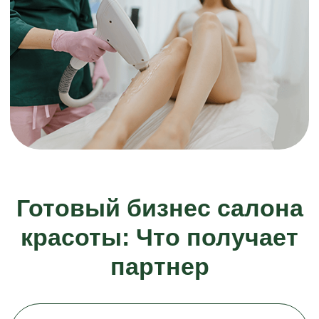
Узнайте потенциал
лазерной эпиляции
в вашем городе
Получите готовый анализ рынка
и бизнес-план за 3 дня. Никакого
давления, даже если передумаете.
Мы уже подбираем
для вас менеджера
Получить анализ города и бизнес-
план