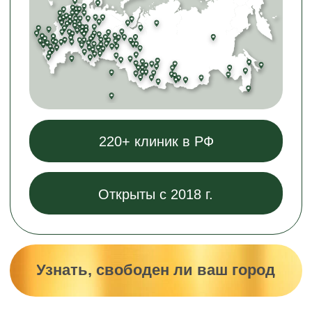
высокая.
Стабильный спрос
без
сезонности
Клиенты приходят круглый год, нет
сезонных спадов.
Долгий доход с клиента
Курс требует 6−10 сеансов, а потом
1−2 процедуры в год для
поддержания эффекта (Высокий LTV).
Клиенты не меняют мастера
и клинику
Лояльные клиенты обычно не меняют
мастера или клинику, чтобы получить
предсказуемый результат.