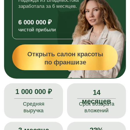
Открыть салон красоты
по франшизе
1 000 000 ₽
14
месяцев
Средняя
Срок возврата
выручка
вложений
3 месяца
23%
Выход на план.
Партнёров
выручки
открывают сети
Бесплатная гарантия
при подписании за 14 дней
Что выгоднее: салон
красоты или студия