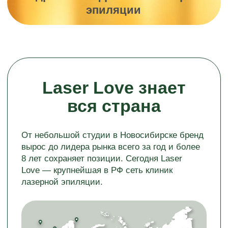
1 млрд +
заработали
в 2024 году
Разобрать бизнес-план
Лазерная эпиляция —
лучшая среди бьюти-
франшиз
Высокая прибыль
Наценка (маржинальность) до 45%,
потому что расходные материалы
почти не нужны, а цена услуги