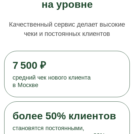
Входим в состав Российской
Ассоциации Франчайзинга
Входим в ТОП-100 франшиз
по версии Businessmens
Входим в ТОП-10 салонов
красоты на TopFranchise
Читайте
на franchiza.info.ru
подробную
информацию о франшизе
©Laser Love, 2018-2026
Сделано и запущено
агентством 20х80
Политика конфиденциальности
Информация, указанная на сайте, не является
публичной офертой. Подробную информацию
уточняйте у менеджеров.